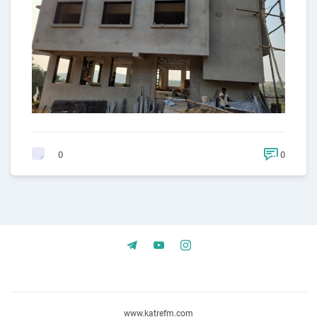
0
0
www.katrefm.com