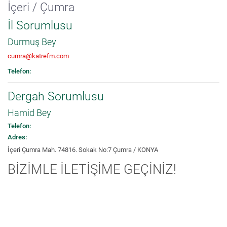
İçeri / Çumra
İl Sorumlusu
Durmuş Bey
cumra@katrefm.com
Telefon:
Dergah Sorumlusu
Hamid Bey
Telefon:
Adres:
İçeri Çumra Mah. 74816. Sokak No:7 Çumra / KONYA
BİZİMLE İLETİŞİME GEÇİNİZ!
Bizimle paylaşmak istediklerinizi, dilek, temenni ve şikayetlerinizi bizimle
paylaşabilirsiniz. Tek yapmanız gereken yan taraftaki formu eksiksiz bir
şekilde doldurmak.
Muhammedi Kardeşlik Deryasına Bir