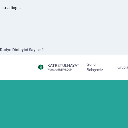
Radyo Dinleyici Sayısı:
1
Gönül
KATRETULHAYAT
Grupla
Bahçemiz
WWW.KATREFM.COM